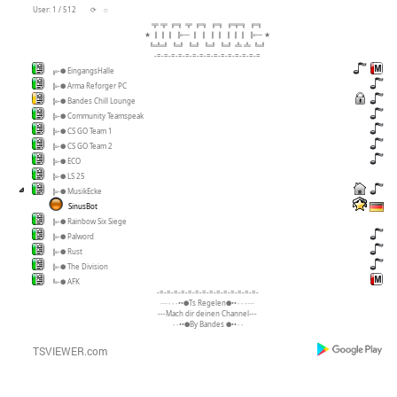
User: 1 / 512
⟳
◌
╦ ╦ ╔╗ ╦ ╔╗ ╔╗ ╔╦╗ ╔╗
★ ║║║ ╠─ ║ ║ ║║ ║║║ ╠─ ★
╚╩╝ ╚╝ ╚╝ ╚╝ ╚╝ ╩ ╩ ╚╝
-=-=-=-=-=-=-=-=-=-=-=-=-=-=-=
╔-● EingangsHalle
╠-● Arma Reforger PC
╠-● Bandes Chill Lounge
╠-● Community Teamspeak
╠-● CS GO Team 1
╠-● CS GO Team 2
╠-● ECO
╠-● LS 25
╠-● MusikEcke
SinusBot
╠-● Rainbow Six Siege
╠-● Palword
╠-● Rust
╠-● The Division
╚-● AFK
-=-=-=-=-=-=-=-=-=-=-=-=-=-=-
····٠٠٠••●Ts Regelen●••٠٠٠····
---Mach dir deinen Channel---
٠٠••●By Bandes ●••٠٠