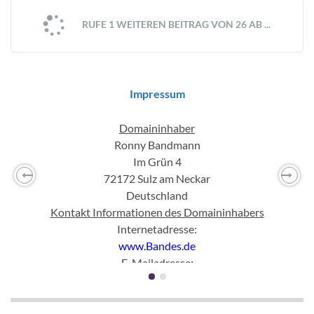
RUFE 1 WEITEREN BEITRAG VON 26 AB ...
Impressum
Domaininhaber
Ronny Bandmann
Im Grün 4
72172 Sulz am Neckar
Previous
Nex
Deutschland
Kontakt Informationen des Domaininhabers
Internetadresse:
www.Bandes.de
E-Mailadresse:
mail
(ett)
Bandes(punkt)
de
Rechtliche Informationen
Inhaltlich Verantwortlicher gemäß § 55 Abs. 2 RStV: