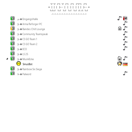
╦ ╦ ╔╗ ╦ ╔╗ ╔╗ ╔╦╗ ╔╗
★ ║║║ ╠─ ║ ║ ║║ ║║║ ╠─ ★
╚╩╝ ╚╝ ╚╝ ╚╝ ╚╝ ╩ ╩ ╚╝
-=-=-=-=-=-=-=-=-=-=-=-=-=-=-=
╔-● EingangsHalle
╠-● Arma Reforger PC
╠-● Bandes Chill Lounge
╠-● Community Teamspeak
╠-● CS GO Team 1
╠-● CS GO Team 2
╠-● ECO
╠-● LS 25
╠-● MusikEcke
SinusBot
╠-● Rainbow Six Siege
╠-● Palword
╠-● Rust
╠-● The Division
╚-● AFK
-=-=-=-=-=-=-=-=-=-=-=-=-=-=-
····٠٠٠••●Ts Regelen●••٠٠٠····
---Mach dir deinen Channel---
٠٠••●By Bandes ●••٠٠