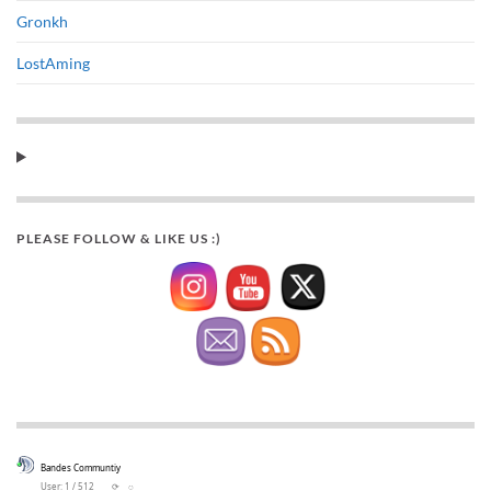
Gronkh
LostAming
PLEASE FOLLOW & LIKE US :)
Bandes Communtiy
User: 1 / 512
⟳
◌