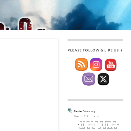
PLEASE FOLLOW & LIKE US :)
Bandes Communtiy
User: 1 / 512
⟳
◌
╦ ╦ ╔╗ ╦ ╔╗ ╔╗ ╔╦╗ ╔╗
★ ║║║ ╠─ ║ ║ ║║ ║║║ ╠─ ★
╚╩╝ ╚╝ ╚╝ ╚╝ ╚╝ ╩ ╩ ╚╝