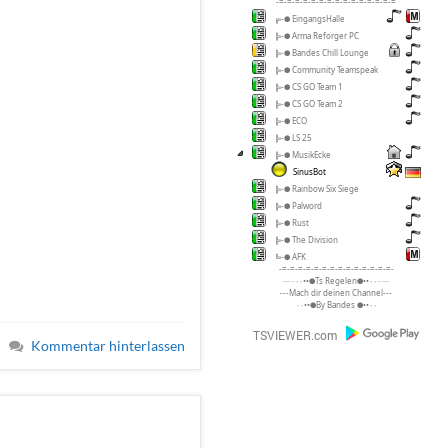
-=-=-=-=-=-=-=-=-=-=-=-=-=-=-=
╔-● EingangsHalle
╠-● Arma Reforger PC
╠-● Bandes Chill Lounge
╠-● Community Teamspeak
╠-● CS GO Team 1
╠-● CS GO Team 2
╠-● ECO
╠-● LS 25
╠-● MusikEcke
SinusBot
╠-● Rainbow Six Siege
╠-● Palword
╠-● Rust
╠-● The Division
╚-● AFK
-=-=-=-=-=-=-=-=-=-=-=-=-=-=-
····٠٠٠••●Ts Regelen●••٠٠٠····
---Mach dir deinen Channel---
٠٠••●By Bandes ●••٠٠
Kommentar hinterlassen