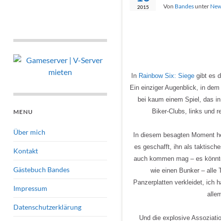
Von
Bandes
unter
New
2015
In
Rainbow Six: Siege
gibt es d
Ein einziger Augenblick, in dem
bei kaum einem Spiel, das i
Biker-Clubs, links und 
MENU
Über mich
In diesem besagten Moment her
es geschafft, ihn als taktisc
Kontakt
auch kommen mag – es könnte 
Gästebuch Bandes
wie einen Bunker – alle 
Panzerplatten verkleidet, ich h
Impressum
alle
Datenschutzerklärung
Und die explosive Assoziatio