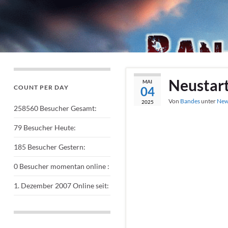
Neustar
MAI
COUNT PER DAY
04
Von
Bandes
unter
New
2025
258560
Besucher Gesamt:
79
Besucher Heute:
185
Besucher Gestern:
0
Besucher momentan online :
1. Dezember 2007
Online seit: