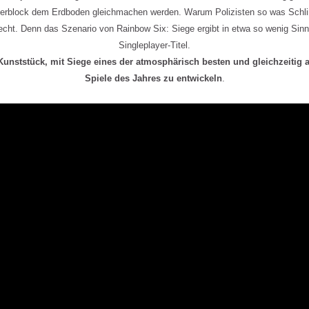
serblock dem Erdboden gleichmachen werden. Warum Polizisten so was Schli
 recht. Denn das Szenario von Rainbow Six: Siege ergibt in etwa so wenig Sin
Singleplayer-Titel.
 Kunststück, mit Siege eines der atmosphärisch besten und gleichzeitig
Spiele des Jahres zu entwickel
n
.