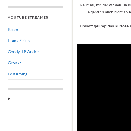
Raumes, mit der wir den Häu
eigentlich auch nicht so
YOUTUBE STREAMER
Ubisoft gelingt das kuriose
Beam
Frank Sirius
Goody_LP Andre
Gronkh
LostAming