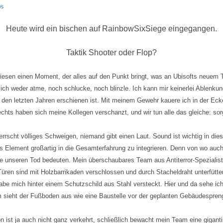
s
Heute wird ein bischen auf RainbowSixSiege eingegangen.
Taktik Shooter oder Flop?
iesen einen Moment, der alles auf den Punkt bringt, was an Ubisofts neuem T
 ich weder atme, noch schlucke, noch blinzle. Ich kann mir keinerlei Ablenkun
n den letzten Jahren erschienen ist. Mit meinem Gewehr kauere ich in der E
rechts haben sich meine Kollegen verschanzt, und wir tun alle das gleiche: so
rscht völliges Schweigen, niemand gibt einen Laut. Sound ist wichtig in dies
hes Element großartig in die Gesamterfahrung zu integrieren. Denn von wo a
unseren Tod bedeuten. Mein überschaubares Team aus Antiterror-Spezialist
Türen sind mit Holzbarrikaden verschlossen und durch Stacheldraht unterfütt
abe mich hinter einem Schutzschild aus Stahl versteckt. Hier und da sehe ich 
m sieht der Fußboden aus wie eine Baustelle vor der geplanten Gebäudespren
n ist ja auch nicht ganz verkehrt, schließlich bewacht mein Team eine gigan