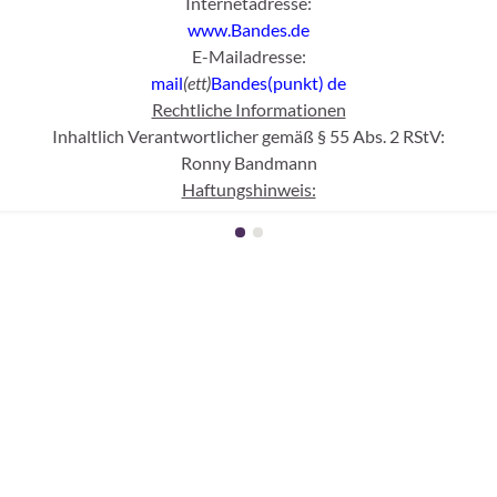
Internetadresse:
www.Bandes.de
E-Mailadresse:
mail
(ett)
Bandes(punkt)
de
Rechtliche Informationen
Inhaltlich Verantwortlicher gemäß § 55 Abs. 2 RStV:
Ronny Bandmann
Haftungshinweis:
cher Kontrolle übernehmen wir keine Haftung für die Inhalte extern
erlinkten Seiten sind ausschließlich deren Betreiber verantwortlic
Abgrenzung:
l des WWW und dementsprechend mit fremden, sich jederzeit wan
h nicht diesem Verantwortungsbereich unterliegen und für die nach
s weder gegen Sitten noch Gesetze verstoßen, wurde genau ein mal g
aufgenommen wurden.
Urheberschutz und Nutzung:
 konkret das Nutzungsrecht ein, sich eine private Kopie für pers
egen, die Materialien zu verändern und /oder weiter zu geben oder 
Datenschutz: