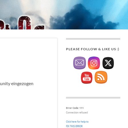
PLEASE FOLLOW & LIKE US :)
munity eingezogen
Error Code: 111
Connection refused
Click here for help to
FIX THIS ERROR