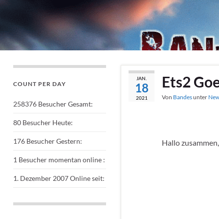
Ets2 Go
JAN.
COUNT PER DAY
18
Von
Bandes
unter
New
2021
258376
Besucher Gesamt:
80
Besucher Heute:
176
Besucher Gestern:
Hallo zusammen, 
1
Besucher momentan online :
1. Dezember 2007
Online seit: