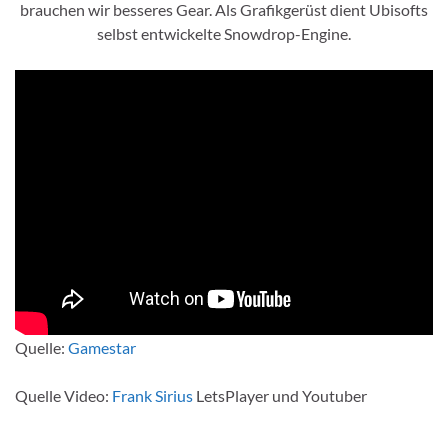
brauchen wir besseres Gear. Als Grafikgerüst dient Ubisofts
selbst entwickelte Snowdrop-Engine.
Quelle:
Gamestar
Quelle Video:
Frank Sirius
LetsPlayer und Youtuber