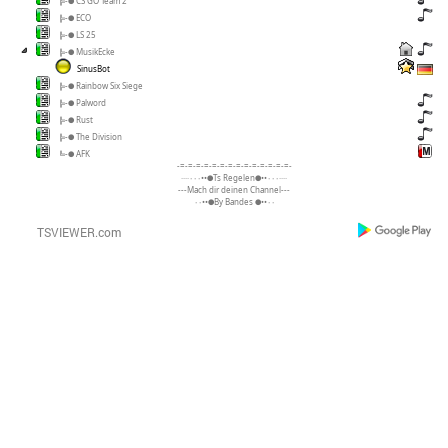
╠-● CS GO Team 2
╠-● ECO
╠-● LS 25
╠-● MusikEcke
SinusBot
╠-● Rainbow Six Siege
╠-● Palword
╠-● Rust
╠-● The Division
╚-● AFK
-=-=-=-=-=-=-=-=-=-=-=-=-=-=-
····٠٠٠••●Ts Regelen●••٠٠٠····
---Mach dir deinen Channel---
٠٠••●By Bandes ●••٠٠