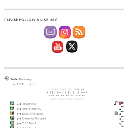
PLEASE FOLLOW & LIKE US :)
Bandes Communtiy
User: 1 / 512
⟳
◌
╦ ╦ ╔╗ ╦ ╔╗ ╔╗ ╔╦╗ ╔╗
★ ║║║ ╠─ ║ ║ ║║ ║║║ ╠─ ★
╚╩╝ ╚╝ ╚╝ ╚╝ ╚╝ ╩ ╩ ╚╝
-=-=-=-=-=-=-=-=-=-=-=-=-=-=-=
╔-● EingangsHalle
╠-● Arma Reforger PC
╠-● Bandes Chill Lounge
╠-● Community Teamspeak
╠-● CS GO Team 1