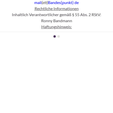
mail
(ett)
Bandes(punkt)
de
Rechtliche Informationen
Inhaltlich Verantwortlicher gemäß § 55 Abs. 2 RStV:
Ronny Bandmann
Haftungshinweis:
cher Kontrolle übernehmen wir keine Haftung für die Inhalte extern
erlinkten Seiten sind ausschließlich deren Betreiber verantwortlic
Abgrenzung:
l des WWW und dementsprechend mit fremden, sich jederzeit wan
h nicht diesem Verantwortungsbereich unterliegen und für die nach
s weder gegen Sitten noch Gesetze verstoßen, wurde genau ein mal g
aufgenommen wurden.
Urheberschutz und Nutzung:
 konkret das Nutzungsrecht ein, sich eine private Kopie für pers
egen, die Materialien zu verändern und /oder weiter zu geben oder 
Datenschutz:
n werden nur mit Ihrem Wissen und Ihrer Einwilligung erhoben. A
 den über Sie gespeicherten personenbezogenen Daten. Wenden Sie
Bandmann,
mail
(ett)
Bandes(punkt)
de