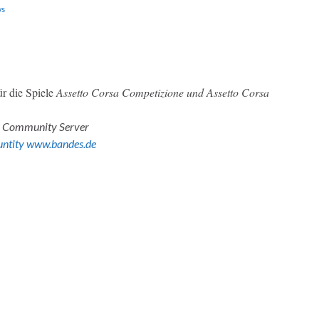
s
ür die Spiele
Assetto Corsa Competizione und Assetto Corsa
es Community Server
ntity www.bandes.de