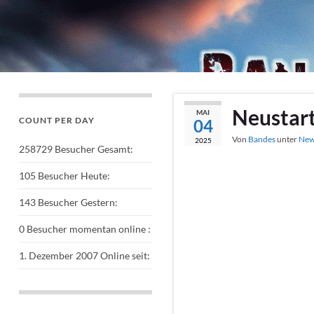
Neustar
MAI
COUNT PER DAY
04
Von
Bandes
unter
New
2025
258729
Besucher Gesamt:
105
Besucher Heute:
143
Besucher Gestern:
0
Besucher momentan online :
1. Dezember 2007
Online seit: