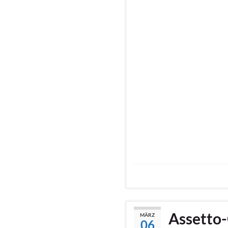
Assetto-
MÄRZ
06