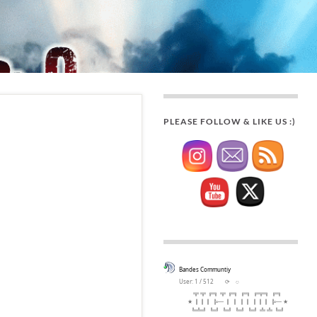
PLEASE FOLLOW & LIKE US :)
Bandes Communtiy
User: 1 / 512
⟳
◌
╦ ╦ ╔╗ ╦ ╔╗ ╔╗ ╔╦╗ ╔╗
★ ║║║ ╠─ ║ ║ ║║ ║║║ ╠─ ★
╚╩╝ ╚╝ ╚╝ ╚╝ ╚╝ ╩ ╩ ╚╝