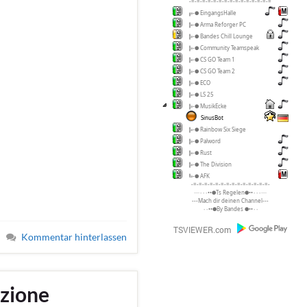
-=-=-=-=-=-=-=-=-=-=-=-=-=-=-=
╔-● EingangsHalle
╠-● Arma Reforger PC
╠-● Bandes Chill Lounge
╠-● Community Teamspeak
╠-● CS GO Team 1
╠-● CS GO Team 2
╠-● ECO
╠-● LS 25
╠-● MusikEcke
SinusBot
╠-● Rainbow Six Siege
╠-● Palword
╠-● Rust
╠-● The Division
╚-● AFK
-=-=-=-=-=-=-=-=-=-=-=-=-=-=-
····٠٠٠••●Ts Regelen●••٠٠٠····
---Mach dir deinen Channel---
٠٠••●By Bandes ●••٠٠
Kommentar hinterlassen
zione