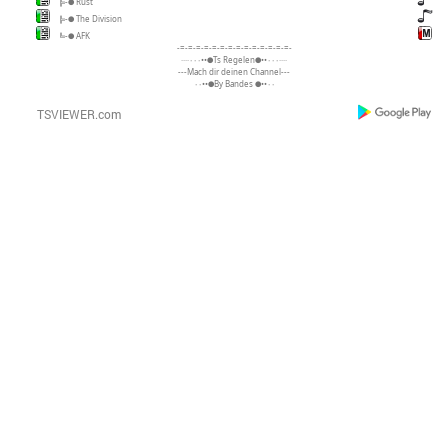
╠-● Rust
╠-● The Division
╚-● AFK
-=-=-=-=-=-=-=-=-=-=-=-=-=-=-
····٠٠٠••●Ts Regelen●••٠٠٠····
---Mach dir deinen Channel---
٠٠••●By Bandes ●••٠٠