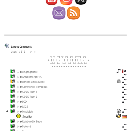
Bandes Communtiy
User: 1 / 512
⟳
◌
╦ ╦ ╔╗ ╦ ╔╗ ╔╗ ╔╦╗ ╔╗
★ ║║║ ╠─ ║ ║ ║║ ║║║ ╠─ ★
╚╩╝ ╚╝ ╚╝ ╚╝ ╚╝ ╩ ╩ ╚╝
-=-=-=-=-=-=-=-=-=-=-=-=-=-=-=
╔-● EingangsHalle
╠-● Arma Reforger PC
╠-● Bandes Chill Lounge
╠-● Community Teamspeak
╠-● CS GO Team 1
╠-● CS GO Team 2
╠-● ECO
╠-● LS 25
╠-● MusikEcke
SinusBot
╠-● Rainbow Six Siege
╠-● Palword