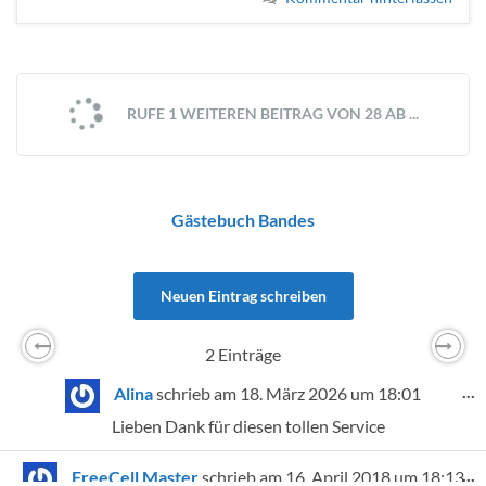
RUFE 1 WEITEREN BEITRAG VON 28 AB ...
Gästebuch Bandes
2 Einträge
Previous
Nex
D
...
Alina
schrieb am
18. März 2026
um
18:01
Lieben Dank für diesen tollen Service
D
...
FreeCell Master
schrieb am
16. April 2018
um
18:13