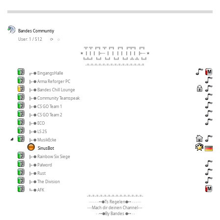
Bandes Communtiy
User: 1 / 512
⟳
◌
╦ ╦ ╔╗ ╦ ╔╗ ╔╗ ╔╦╗ ╔╗
★ ║║║ ╠─ ║ ║ ║║ ║║║ ╠─ ★
╚╩╝ ╚╝ ╚╝ ╚╝ ╚╝ ╩ ╩ ╚╝
-=-=-=-=-=-=-=-=-=-=-=-=-=-=-=
╔-● EingangsHalle
╠-● Arma Reforger PC
╠-● Bandes Chill Lounge
╠-● Community Teamspeak
╠-● CS GO Team 1
╠-● CS GO Team 2
╠-● ECO
╠-● LS 25
╠-● MusikEcke
SinusBot
╠-● Rainbow Six Siege
╠-● Palword
╠-● Rust
╠-● The Division
╚-● AFK
-=-=-=-=-=-=-=-=-=-=-=-=-=-=-
····٠٠٠••●Ts Regelen●••٠٠٠····
---Mach dir deinen Channel---
٠٠••●By Bandes ●••٠٠