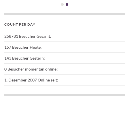
Tollen Blog hast du da. Ich habe auch mal meine 5 Stunden am
Tag gezockt. Doch irgendwann hat man einfach keine Zeit mehr.
Ich spiele daher nur noch kleine online Games, wo man ne
COUNT PER DAY
Runde in wenigen Minuten zu Ende hat. Zum Beispiel FreeCell
oder sowas. Macht mir einfach mehr Spaß mal so nebenbei ne
258781
Besucher Gesamt:
Runde FreeCell online in der Bahn zu spielen. Macht weiter so
157
Besucher Heute:
und habt Spaß bei der nächsten Runde
143
Besucher Gestern:
0
Besucher momentan online :
1. Dezember 2007
Online seit: