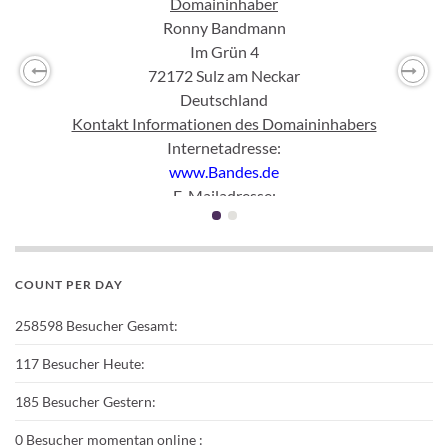
Domaininhaber
Ronny Bandmann
Im Grün 4
72172 Sulz am Neckar
Previous
Nex
Deutschland
Kontakt Informationen des Domaininhabers
Internetadresse:
www.Bandes.de
E-Mailadresse:
mail
(ett)
Bandes(punkt)
de
Rechtliche Informationen
Inhaltlich Verantwortlicher gemäß § 55 Abs. 2 RStV:
COUNT PER DAY
Ronny Bandmann
Haftungshinweis:
258598
Besucher Gesamt:
Trotz sorgfältiger inhaltlicher Kontrolle übernehmen wir keine
Haftung für die Inhalte externer Links. Für den Inhalt der
117
Besucher Heute:
verlinkten Seiten sind ausschließlich deren Betreiber
185
Besucher Gestern:
verantwortlich.
Abgrenzung:
0
Besucher momentan online :