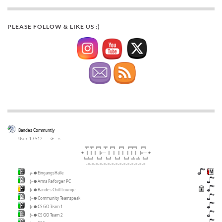
PLEASE FOLLOW & LIKE US :)
Bandes Communtiy
User: 1 / 512
⟳
◌
╦ ╦ ╔╗ ╦ ╔╗ ╔╗ ╔╦╗ ╔╗
★ ║║║ ╠─ ║ ║ ║║ ║║║ ╠─ ★
╚╩╝ ╚╝ ╚╝ ╚╝ ╚╝ ╩ ╩ ╚╝
-=-=-=-=-=-=-=-=-=-=-=-=-=-=-=
╔-● EingangsHalle
╠-● Arma Reforger PC
╠-● Bandes Chill Lounge
╠-● Community Teamspeak
╠-● CS GO Team 1
╠-● CS GO Team 2