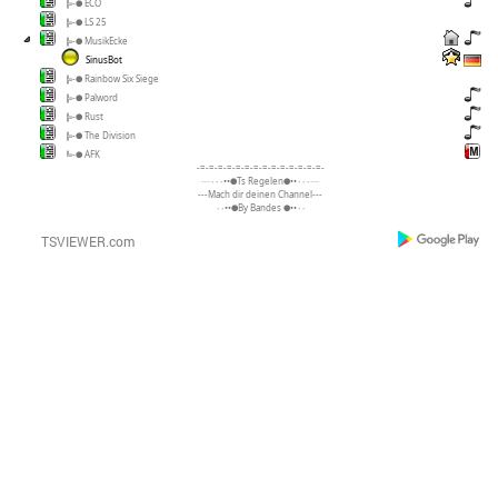
╠-● ECO
╠-● LS 25
╠-● MusikEcke
SinusBot
╠-● Rainbow Six Siege
╠-● Palword
╠-● Rust
╠-● The Division
╚-● AFK
-=-=-=-=-=-=-=-=-=-=-=-=-=-=-
····٠٠٠••●Ts Regelen●••٠٠٠····
---Mach dir deinen Channel---
٠٠••●By Bandes ●••٠٠