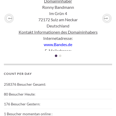
Domaininhaber
Ronny Bandmann
Im Grün 4
72172 Sulz am Neckar
Previous
Nex
Deutschland
Kontakt Informationen des Domaininhabers
Internetadresse:
www.Bandes.de
E-Mailadresse:
mail
(ett)
Bandes(punkt)
de
Rechtliche Informationen
Inhaltlich Verantwortlicher gemäß § 55 Abs. 2 RStV:
COUNT PER DAY
Ronny Bandmann
Haftungshinweis:
258376
Besucher Gesamt:
Trotz sorgfältiger inhaltlicher Kontrolle übernehmen wir keine
Haftung für die Inhalte externer Links. Für den Inhalt der
80
Besucher Heute:
verlinkten Seiten sind ausschließlich deren Betreiber
176
Besucher Gestern:
verantwortlich.
Abgrenzung:
1
Besucher momentan online :