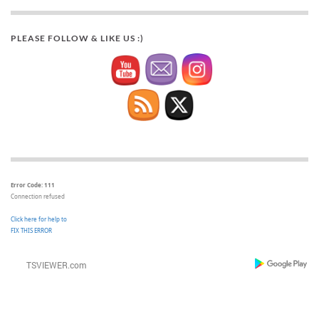
PLEASE FOLLOW & LIKE US :)
Error Code: 111
Connection refused
Click here for help to
FIX THIS ERROR