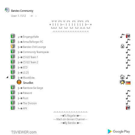
Bandes Communtiy
User: 1 / 512
⟳
◌
╦ ╦ ╔╗ ╦ ╔╗ ╔╗ ╔╦╗ ╔╗
★ ║║║ ╠─ ║ ║ ║║ ║║║ ╠─ ★
╚╩╝ ╚╝ ╚╝ ╚╝ ╚╝ ╩ ╩ ╚╝
-=-=-=-=-=-=-=-=-=-=-=-=-=-=-=
╔-● EingangsHalle
╠-● Arma Reforger PC
╠-● Bandes Chill Lounge
╠-● Community Teamspeak
╠-● CS GO Team 1
╠-● CS GO Team 2
╠-● ECO
╠-● LS 25
╠-● MusikEcke
SinusBot
╠-● Rainbow Six Siege
╠-● Palword
╠-● Rust
╠-● The Division
╚-● AFK
-=-=-=-=-=-=-=-=-=-=-=-=-=-=-
····٠٠٠••●Ts Regelen●••٠٠٠····
---Mach dir deinen Channel---
٠٠••●By Bandes ●••٠٠