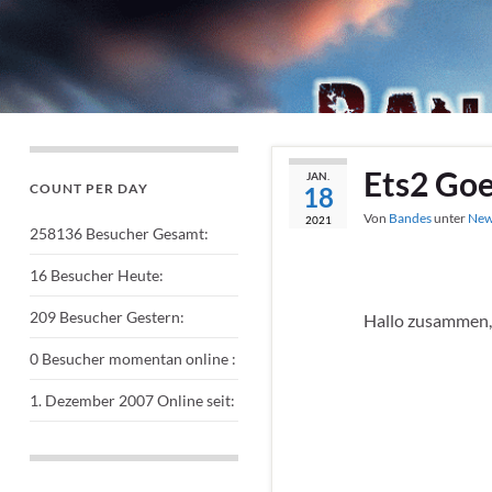
Ets2 Go
JAN.
COUNT PER DAY
18
Von
Bandes
unter
New
2021
258136
Besucher Gesamt:
16
Besucher Heute:
209
Besucher Gestern:
Hallo zusammen, 
0
Besucher momentan online :
1. Dezember 2007
Online seit: