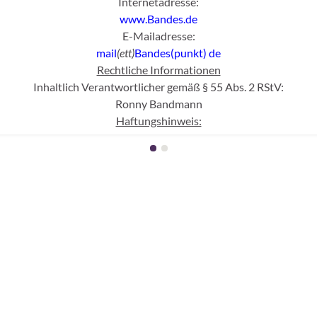
Internetadresse:
www.Bandes.de
E-Mailadresse:
mail
(ett)
Bandes(punkt)
de
Rechtliche Informationen
Inhaltlich Verantwortlicher gemäß § 55 Abs. 2 RStV:
Ronny Bandmann
Haftungshinweis:
cher Kontrolle übernehmen wir keine Haftung für die Inhalte extern
erlinkten Seiten sind ausschließlich deren Betreiber verantwortlic
Abgrenzung:
l des WWW und dementsprechend mit fremden, sich jederzeit wan
h nicht diesem Verantwortungsbereich unterliegen und für die nach
s weder gegen Sitten noch Gesetze verstoßen, wurde genau ein mal g
aufgenommen wurden.
Urheberschutz und Nutzung:
 konkret das Nutzungsrecht ein, sich eine private Kopie für pers
egen, die Materialien zu verändern und /oder weiter zu geben oder 
Datenschutz: