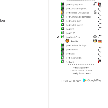
-=-=-=-=-=-=-=-=-=-=-=-=-=-=-=
╔-● EingangsHalle
╠-● Arma Reforger PC
╠-● Bandes Chill Lounge
╠-● Community Teamspeak
mber
╠-● CS GO Team 1
╠-● CS GO Team 2
╠-● ECO
╠-● LS 25
╠-● MusikEcke
SinusBot
╠-● Rainbow Six Siege
╠-● Palword
╠-● Rust
╠-● The Division
╚-● AFK
-=-=-=-=-=-=-=-=-=-=-=-=-=-=-
····٠٠٠••●Ts Regelen●••٠٠٠····
---Mach dir deinen Channel---
٠٠••●By Bandes ●••٠٠