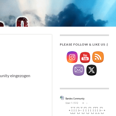
PLEASE FOLLOW & LIKE US :)
munity eingezogen
Bandes Communtiy
User: 1 / 512
⟳
◌
╦ ╦ ╔╗ ╦ ╔╗ ╔╗ ╔╦╗ ╔╗
★ ║║║ ╠─ ║ ║ ║║ ║║║ ╠─ ★
╚╩╝ ╚╝ ╚╝ ╚╝ ╚╝ ╩ ╩ ╚╝