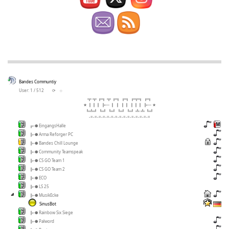
Bandes Communtiy
User: 1 / 512
⟳
◌
╦ ╦ ╔╗ ╦ ╔╗ ╔╗ ╔╦╗ ╔╗
★ ║║║ ╠─ ║ ║ ║║ ║║║ ╠─ ★
╚╩╝ ╚╝ ╚╝ ╚╝ ╚╝ ╩ ╩ ╚╝
-=-=-=-=-=-=-=-=-=-=-=-=-=-=-=
╔-● EingangsHalle
╠-● Arma Reforger PC
╠-● Bandes Chill Lounge
╠-● Community Teamspeak
╠-● CS GO Team 1
╠-● CS GO Team 2
╠-● ECO
╠-● LS 25
╠-● MusikEcke
SinusBot
╠-● Rainbow Six Siege
╠-● Palword