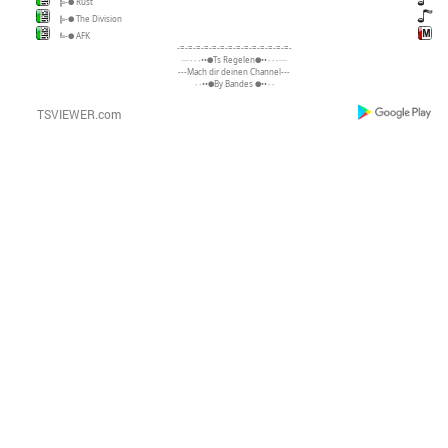
╠-● Rust
╠-● The Division
╚-● AFK
-=-=-=-=-=-=-=-=-=-=-=-=-=-=-
····٠٠٠••●Ts Regelen●••٠٠٠····
---Mach dir deinen Channel---
٠٠••●By Bandes ●••٠٠