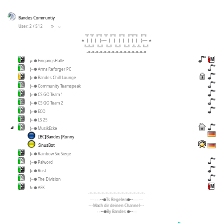
Bandes Communtiy
User: 2 / 512
⟳
◌
╦ ╦ ╔╗ ╦ ╔╗ ╔╗ ╔╦╗ ╔╗
★ ║║║ ╠─ ║ ║ ║║ ║║║ ╠─ ★
╚╩╝ ╚╝ ╚╝ ╚╝ ╚╝ ╩ ╩ ╚╝
-=-=-=-=-=-=-=-=-=-=-=-=-=-=-=
╔-● EingangsHalle
╠-● Arma Reforger PC
╠-● Bandes Chill Lounge
╠-● Community Teamspeak
╠-● CS GO Team 1
╠-● CS GO Team 2
╠-● ECO
╠-● LS 25
╠-● MusikEcke
[BC]Bandes|Ronny
SinusBot
╠-● Rainbow Six Siege
╠-● Palword
╠-● Rust
╠-● The Division
╚-● AFK
-=-=-=-=-=-=-=-=-=-=-=-=-=-=-
····٠٠٠••●Ts Regelen●••٠٠٠····
---Mach dir deinen Channel---
٠٠••●By Bandes ●••٠٠