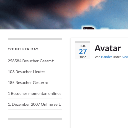
Avatar
FEB.
COUNT PER DAY
27
Von
Bandes
unter
New
2010
258584
Besucher Gesamt:
103
Besucher Heute:
185
Besucher Gestern:
1
Besucher momentan online :
1. Dezember 2007
Online seit: