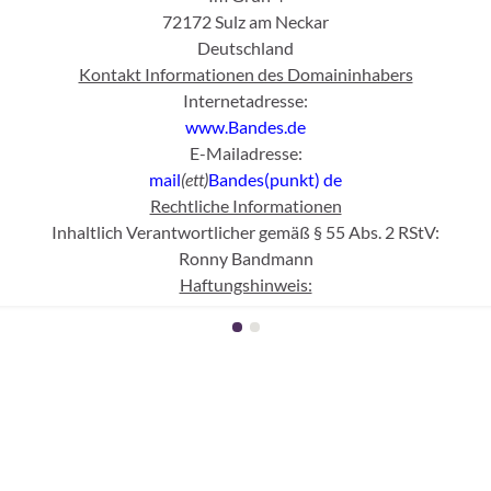
72172 Sulz am Neckar
Deutschland
Kontakt Informationen des Domaininhabers
Internetadresse:
www.Bandes.de
E-Mailadresse:
mail
(ett)
Bandes(punkt)
de
Rechtliche Informationen
Inhaltlich Verantwortlicher gemäß § 55 Abs. 2 RStV:
Ronny Bandmann
Haftungshinweis:
cher Kontrolle übernehmen wir keine Haftung für die Inhalte extern
erlinkten Seiten sind ausschließlich deren Betreiber verantwortlic
Abgrenzung:
l des WWW und dementsprechend mit fremden, sich jederzeit wan
h nicht diesem Verantwortungsbereich unterliegen und für die nach
s weder gegen Sitten noch Gesetze verstoßen, wurde genau ein mal g
aufgenommen wurden.