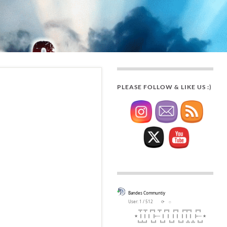
PLEASE FOLLOW & LIKE US :)
Bandes Communtiy
User: 1 / 512
⟳
◌
╦ ╦ ╔╗ ╦ ╔╗ ╔╗ ╔╦╗ ╔╗
★ ║║║ ╠─ ║ ║ ║║ ║║║ ╠─ ★
╚╩╝ ╚╝ ╚╝ ╚╝ ╚╝ ╩ ╩ ╚╝