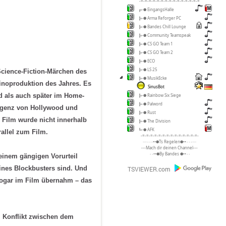
-=-=-=-=-=-=-=-=-=-=-=-=-=-=-=
╔-● EingangsHalle
╠-● Arma Reforger PC
╠-● Bandes Chill Lounge
╠-● Community Teamspeak
╠-● CS GO Team 1
╠-● CS GO Team 2
╠-● ECO
╠-● LS 25
cience-Fiction-Märchen des
╠-● MusikEcke
Kinoproduktion des Jahres. Es
SinusBot
d als auch später im Home-
╠-● Rainbow Six Siege
╠-● Palword
ergenz von Hollywood und
╠-● Rust
 Film wurde nicht innerhalb
╠-● The Division
╚-● AFK
allel zum Film.
-=-=-=-=-=-=-=-=-=-=-=-=-=-=-
····٠٠٠••●Ts Regelen●••٠٠٠····
---Mach dir deinen Channel---
٠٠••●By Bandes ●••٠٠
einem gängigen Vorurteil
ines Blockbusters sind. Und
sogar im Film übernahm – das
m Konflikt zwischen dem