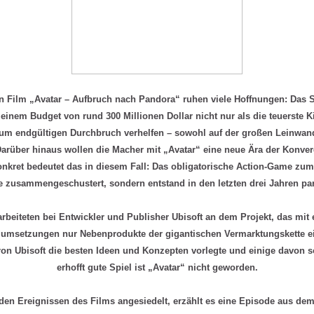
 Film „Avatar – Aufbruch nach Pandora“ ruhen viele Hoffnungen: Das S
t einem Budget von rund 300 Millionen Dollar nicht nur als die teuerste 
zum endgültigen Durchbruch verhelfen – sowohl auf der großen Leinwan
Darüber hinaus wollen die Macher mit „Avatar“ eine neue Ära der Konv
onkret bedeutet das in diesem Fall: Das obligatorische Action-Game zum
 zusammengeschustert, sondern entstand in den letzten drei Jahren par
rbeiteten bei Entwickler und Publisher Ubisoft an dem Projekt, das mit 
mumsetzungen nur Nebenprodukte der gigantischen Vermarktungskette e
n Ubisoft die besten Ideen und Konzepten vorlegte und einige davon 
erhofft gute Spiel ist „Avatar“ nicht geworden.
r den Ereignissen des Films angesiedelt, erzählt es eine Episode aus de