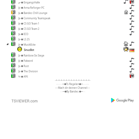
╔-● EingangsHalle
╠-● Arma Reforger PC
╠-● Bandes Chill Lounge
╠-● Community Teamspeak
╠-● CS GO Team 1
╠-● CS GO Team 2
╠-● ECO
╠-● LS 25
╠-● MusikEcke
SinusBot
╠-● Rainbow Six Siege
╠-● Palword
╠-● Rust
╠-● The Division
╚-● AFK
-=-=-=-=-=-=-=-=-=-=-=-=-=-=-
····٠٠٠••●Ts Regelen●••٠٠٠····
---Mach dir deinen Channel---
٠٠••●By Bandes ●••٠٠