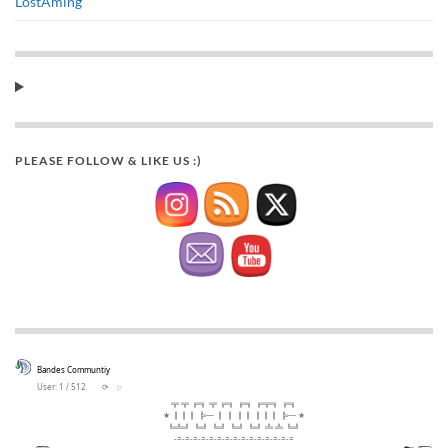
LostAming
PLEASE FOLLOW & LIKE US :)
Bandes Communtiy
User: 1 / 512
⟳
◌
╦ ╦ ╔╗ ╦ ╔╗ ╔╗ ╔╦╗ ╔╗
★ ║║║ ╠─ ║ ║ ║║ ║║║ ╠─ ★
╚╩╝ ╚╝ ╚╝ ╚╝ ╚╝ ╩ ╩ ╚╝
-=-=-=-=-=-=-=-=-=-=-=-=-=-=-=