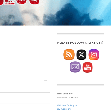
PLEASE FOLLOW & LIKE US :)
Diese Metabox ein-/ausblenden.
...
Error Code: 110
Connection timed out
Click here for help to
FIX THIS ERROR